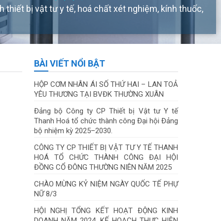
 thiết bị vật tư y tế, hoá chất xét nghiệm, kính thuốc,
BÀI VIẾT NỔI BẬT
HỘP CƠM NHÂN ÁI SỐ THỨ HAI – LAN TOẢ
YÊU THƯƠNG TẠI BVĐK THƯỜNG XUÂN
Đảng bộ Công ty CP Thiết bị Vật tư Y tế
Thanh Hoá tổ chức thành công Đại hội Đảng
bộ nhiệm kỳ 2025–2030.
CÔNG TY CP THIẾT BỊ VẬT TƯ Y TẾ THANH
HOÁ TỔ CHỨC THÀNH CÔNG ĐẠI HỘI
ĐỒNG CỔ ĐÔNG THƯỜNG NIÊN NĂM 2025
CHÀO MỪNG KỶ NIỆM NGÀY QUỐC TẾ PHỰ
NỮ 8/3
HỘI NGHỊ TỔNG KẾT HOẠT ĐỘNG KINH
DOANH NĂM 2024, KẾ HOẠCH THỰC HIỆN