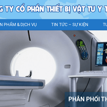
N PHẨM & DỊCH VỤ
TIN TỨC – SỰ KIỆN
T
PHÂN PHỐI TH