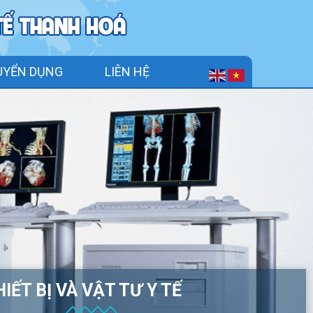
UYỂN DỤNG
LIÊN HỆ
IẾT BỊ VÀ VẬT TƯ Y TẾ