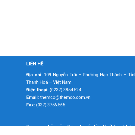
LIÊN HỆ
Địa chỉ:
109 Nguyễn Trãi – Phường Hạc Thành – Tỉn
Thanh Hoá – Việt Nam
Điện thoại:
(0237).3854.524
Email:
themco@themco.com.vn
Fax:
(037).3756.565
Cơ quan chủ quản: Công ty cổ phần thiết bị vật tư 