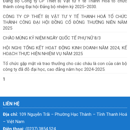
Đảng bộ Công ty CP Thiết bị Vật tư Y tế Thanh Hoá tổ chức
thành công Đại hội Đảng bộ nhiệm kỳ 2025–2030.
CÔNG TY CP THIẾT BỊ VẬT TƯ Y TẾ THANH HOÁ TỔ CHỨC
THÀNH CÔNG ĐẠI HỘI ĐỒNG CỔ ĐÔNG THƯỜNG NIÊN NĂM
2025
CHÀO MỪNG KỶ NIỆM NGÀY QUỐC TẾ PHỰ NỮ 8/3
HỘI NGHỊ TỔNG KẾT HOẠT ĐỘNG KINH DOANH NĂM 2024, KẾ
HOẠCH THỰC HIỆN NHIỆM VỤ NĂM 2025
Tổ chức gặp mặt và trao thưởng cho các cháu là con của cán bộ
công ty đã đỗ đại học, cao đẳng năm học 2024-2025.
1
LIÊN HỆ
Địa chỉ:
109 Nguyễn Trãi – Phường Hạc Thành – Tỉnh Thanh Hoá
– Việt Nam
Điện thoại:
(0237).3854.524