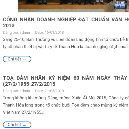
CÔNG NHẬN DOANH NGHIỆP ĐẠT CHUẨN VĂN H
2013
Đăng bởi: admin
Date: 16/01/2018
Sáng 25-10, Ban Thường vụ Liên đoàn Lao động tỉnh tổ chức Lễ 
ty cổ phần thiết bị vật tư y tế Thanh Hoá là doanh nghiệp đạt chuẩ
Chi tiết →
TOẠ ĐÀM NHÂN KỶ NIỆM 60 NĂM NGÀY THẦY
(27/2/1955-27/2/2015
Đăng bởi: admin
Date: 21/05/2018
Trong không khí mừng Đảng, mừng Xuân Ất Mùi 2015, Công ty cổ p
Thanh Hóa long trọng tổ chức buổi Tọa đàm chào mừng kỷ niệm
Việt Nam 27/2/1955...
Chi tiết →