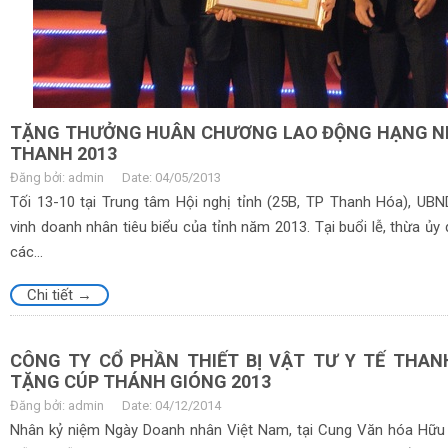
TẶNG THƯỞNG HUÂN CHƯƠNG LAO ĐỘNG HẠNG NH
THANH 2013
Đăng bởi: admin
Date: 04/05/2013
Tối 13-10 tại Trung tâm Hội nghị tỉnh (25B, TP Thanh Hóa), UBN
vinh doanh nhân tiêu biểu của tỉnh năm 2013. Tại buổi lễ, thừa ủy
các...
Chi tiết →
CÔNG TY CỔ PHẦN THIẾT BỊ VẬT TƯ Y TẾ THA
TẶNG CÚP THÁNH GIÓNG 2013
Đăng bởi: admin
Date: 04/12/2014
Nhân kỷ niệm Ngày Doanh nhân Việt Nam, tại Cung Văn hóa Hữu 