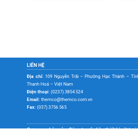
LIÊN HỆ
Địa chỉ:
109 Nguyễn Trãi – Phường Hạc Thành – Tỉn
Thanh Hoá – Việt Nam
Điện thoại:
(0237).3854.524
Email:
themco@themco.com.vn
Fax:
(037).3756.565
Cơ quan chủ quản: Công ty cổ phần thiết bị vật tư 