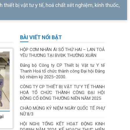
 thiết bị vật tư y tế, hoá chất xét nghiệm, kính thuốc,
BÀI VIẾT NỔI BẬT
HỘP CƠM NHÂN ÁI SỐ THỨ HAI – LAN TOẢ
YÊU THƯƠNG TẠI BVĐK THƯỜNG XUÂN
Đảng bộ Công ty CP Thiết bị Vật tư Y tế
Thanh Hoá tổ chức thành công Đại hội Đảng
bộ nhiệm kỳ 2025–2030.
CÔNG TY CP THIẾT BỊ VẬT TƯ Y TẾ THANH
HOÁ TỔ CHỨC THÀNH CÔNG ĐẠI HỘI
ĐỒNG CỔ ĐÔNG THƯỜNG NIÊN NĂM 2025
CHÀO MỪNG KỶ NIỆM NGÀY QUỐC TẾ PHỰ
NỮ 8/3
ại
HỘI NGHỊ TỔNG KẾT HOẠT ĐỘNG KINH
DOANH NĂM 2024, KẾ HOẠCH THỰC HIỆN