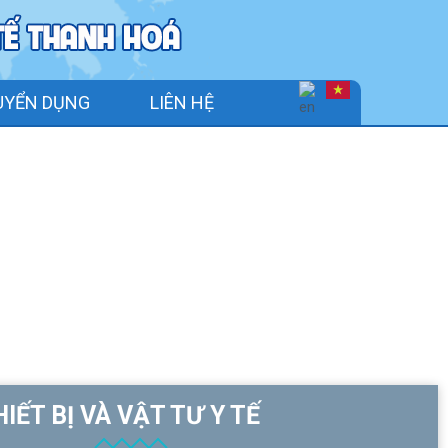
UYỂN DỤNG
LIÊN HỆ
IẾT BỊ VÀ VẬT TƯ Y TẾ