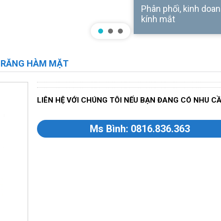
Phân phối, kinh doanh
kính mắt
Ị RĂNG HÀM MẶT
LIÊN HỆ VỚI CHÚNG TÔI NẾU BẠN ĐANG CÓ NHU C
Ms Bình: 0816.836.363