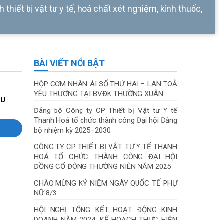
 thiết bị vật tư y tế, hoá chất xét nghiệm, kính thuốc,
BÀI VIẾT NỔI BẬT
HỘP CƠM NHÂN ÁI SỐ THỨ HAI – LAN TOẢ
YÊU THƯƠNG TẠI BVĐK THƯỜNG XUÂN
ẦU
Đảng bộ Công ty CP Thiết bị Vật tư Y tế
Thanh Hoá tổ chức thành công Đại hội Đảng
bộ nhiệm kỳ 2025–2030.
CÔNG TY CP THIẾT BỊ VẬT TƯ Y TẾ THANH
HOÁ TỔ CHỨC THÀNH CÔNG ĐẠI HỘI
ĐỒNG CỔ ĐÔNG THƯỜNG NIÊN NĂM 2025
CHÀO MỪNG KỶ NIỆM NGÀY QUỐC TẾ PHỰ
NỮ 8/3
HỘI NGHỊ TỔNG KẾT HOẠT ĐỘNG KINH
DOANH NĂM 2024, KẾ HOẠCH THỰC HIỆN