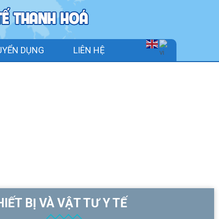
UYỂN DỤNG
LIÊN HỆ
IẾT BỊ VÀ VẬT TƯ Y TẾ