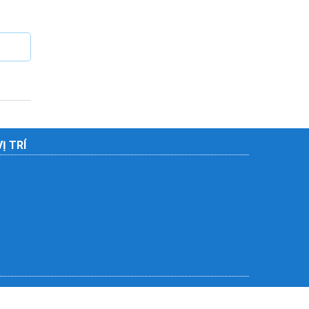
VỊ TRÍ
Liên hệ
Giới thiệu
Điều khoản sử dụng