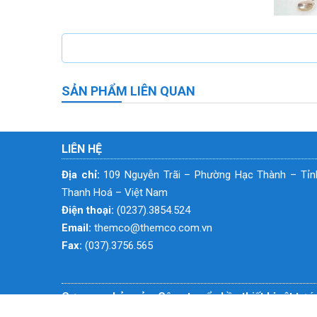
SẢN PHẨM LIÊN QUAN
LIÊN HỆ
Địa chỉ:
109 Nguyễn Trãi – Phường Hạc Thành – Tỉn
Thanh Hoá – Việt Nam
Điện thoại:
(0237).3854.524
Email:
themco@themco.com.vn
Fax:
(037).3756.565
Cơ quan chủ quản: Công ty cổ phần thiết bị vật tư 