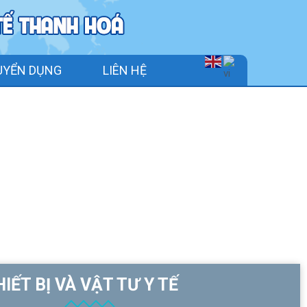
UYỂN DỤNG
LIÊN HỆ
IẾT BỊ VÀ VẬT TƯ Y TẾ