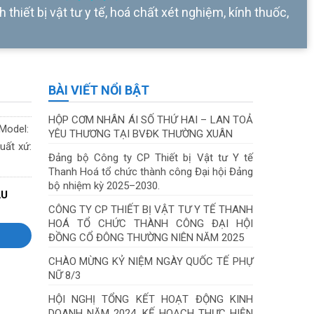
 thiết bị vật tư y tế, hoá chất xét nghiệm, kính thuốc,
BÀI VIẾT NỔI BẬT
HỘP CƠM NHÂN ÁI SỐ THỨ HAI – LAN TOẢ
Model:
YÊU THƯƠNG TẠI BVĐK THƯỜNG XUÂN
ất xứ:
Đảng bộ Công ty CP Thiết bị Vật tư Y tế
Thanh Hoá tổ chức thành công Đại hội Đảng
bộ nhiệm kỳ 2025–2030.
ẦU
CÔNG TY CP THIẾT BỊ VẬT TƯ Y TẾ THANH
HOÁ TỔ CHỨC THÀNH CÔNG ĐẠI HỘI
ĐỒNG CỔ ĐÔNG THƯỜNG NIÊN NĂM 2025
CHÀO MỪNG KỶ NIỆM NGÀY QUỐC TẾ PHỰ
NỮ 8/3
HỘI NGHỊ TỔNG KẾT HOẠT ĐỘNG KINH
DOANH NĂM 2024, KẾ HOẠCH THỰC HIỆN