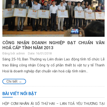
CÔNG NHẬN DOANH NGHIỆP ĐẠT CHUẨN VĂN
HOÁ CẤP TỈNH NĂM 2013
Đăng bởi: admin
Date: 16/01/2018
Sáng 25-10, Ban Thường vụ Liên đoàn Lao động tỉnh tổ chức Lễ
trao Bằng công nhận Công ty cổ phần thiết bị vật tư y tế Thanh
Hoá là doanh nghiệp đạt chuẩn văn hoá cấp tỉnh năm...
Chi tiết →
BÀI VIẾT NỔI BẬT
HỘP CƠM NHÂN ÁI SỐ THỨ HAI – LAN TOẢ YÊU THƯƠNG TẠI