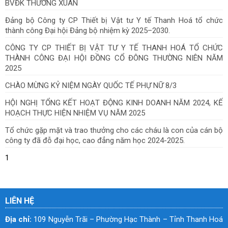
BVĐK THƯỜNG XUÂN
Đảng bộ Công ty CP Thiết bị Vật tư Y tế Thanh Hoá tổ chức
thành công Đại hội Đảng bộ nhiệm kỳ 2025–2030.
CÔNG TY CP THIẾT BỊ VẬT TƯ Y TẾ THANH HOÁ TỔ CHỨC
THÀNH CÔNG ĐẠI HỘI ĐỒNG CỔ ĐÔNG THƯỜNG NIÊN NĂM
2025
CHÀO MỪNG KỶ NIỆM NGÀY QUỐC TẾ PHỰ NỮ 8/3
HỘI NGHỊ TỔNG KẾT HOẠT ĐỘNG KINH DOANH NĂM 2024, KẾ
HOẠCH THỰC HIỆN NHIỆM VỤ NĂM 2025
Tổ chức gặp mặt và trao thưởng cho các cháu là con của cán bộ
công ty đã đỗ đại học, cao đẳng năm học 2024-2025.
1
LIÊN HỆ
Địa chỉ:
109 Nguyễn Trãi – Phường Hạc Thành – Tỉnh Thanh Hoá