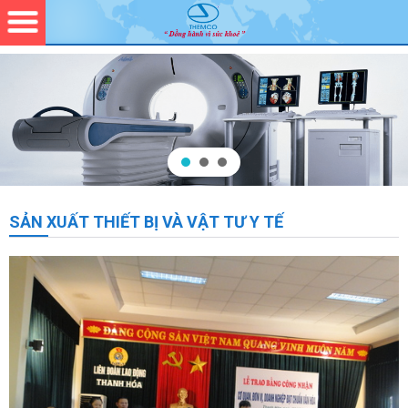
SẢN XUẤT THIẾT BỊ VÀ VẬT TƯ Y TẾ