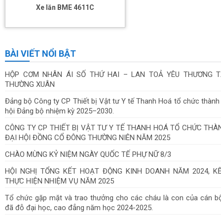
Xe lăn BME 4611C
BÀI VIẾT NỔI BẬT
HỘP CƠM NHÂN ÁI SỐ THỨ HAI – LAN TOẢ YÊU THƯƠNG T
THƯỜNG XUÂN
Đảng bộ Công ty CP Thiết bị Vật tư Y tế Thanh Hoá tổ chức thành
hội Đảng bộ nhiệm kỳ 2025–2030.
CÔNG TY CP THIẾT BỊ VẬT TƯ Y TẾ THANH HOÁ TỔ CHỨC TH
ĐẠI HỘI ĐỒNG CỔ ĐÔNG THƯỜNG NIÊN NĂM 2025
CHÀO MỪNG KỶ NIỆM NGÀY QUỐC TẾ PHỰ NỮ 8/3
HỘI NGHỊ TỔNG KẾT HOẠT ĐỘNG KINH DOANH NĂM 2024, K
THỰC HIỆN NHIỆM VỤ NĂM 2025
Tổ chức gặp mặt và trao thưởng cho các cháu là con của cán b
đã đỗ đại học, cao đẳng năm học 2024-2025.