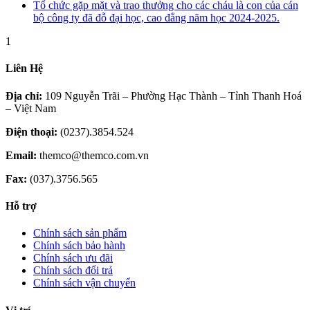
Tổ chức gặp mặt và trao thưởng cho các cháu là con của cán
bộ công ty đã đỗ đại học, cao đẳng năm học 2024-2025.
1
Liên Hệ
Địa chỉ:
109 Nguyễn Trãi – Phường Hạc Thành – Tỉnh Thanh Hoá
– Việt Nam
Điện thoại:
(0237).3854.524
Email:
themco@themco.com.vn
Fax:
(037).3756.565
Hỗ trợ
Chính sách sản phẩm
Chính sách bảo hành
Chính sách ưu đãi
Chính sách đổi trả
Chính sách vận chuyển