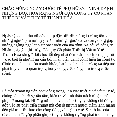
CHÀO MỪNG NGÀY QUỐC TẾ PHỤ NỮ 8/3 – VINH DANH
NHỮNG ĐÓA HOA RẠNG NGỜI CỦA CÔNG TY CỔ PHẦN
THIẾT BỊ VẬT TƯ Y TẾ THANH HÓA
Ngày Quốc tế Phụ nữ 8/3 là dịp đặc biệt để chúng ta cùng tôn vinh
những người phụ nữ tuyệt vời – những người đã và đang đóng góp
không ngừng nghỉ cho sự phát triển của gia đình, xã hội và công ty.
Nhân ngày ý nghĩa này, Công ty Cổ phần Thiết bị Vật tư Y tế
Thanh Hóa xin gửi lời chúc tốt đẹp nhất đến toàn thể chị em phụ nữ
– đặc biệt là những nữ cán bộ, nhân viên đang cống hiến tại công ty.
Chúc các chị em luôn mạnh khỏe, hạnh phúc, thành công và tiếp tục
phát huy vai trò quan trọng trong công việc cũng như trong cuộc
sống.
Là một doanh nghiệp hoạt động trong lĩnh vực thiết bị và vật tư y tế,
chúng tôi hiểu rõ sự tận tâm, kiên trì và tinh thần trách nhiệm mà
phụ nữ mang lại. Những nữ nhân viên của công ty không chỉ đóng
góp vào sự phát triển chung mà còn là những người thầm lặng mang
đến giá trị thiết thực cho cộng đồng và ngành y tế. Sự nỗ lực của
các chị em đã góp phần giúp công ty không ngừng phát triển, mang