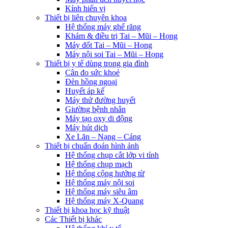
Kính hiển vị
Thiết bị liên chuyên khoa
Hệ thống máy ghế răng
Khám & điều trị Tai – Mũi – Họng
Máy đốt Tai – Mũi – Họng
Máy nội soi Tai – Mũi – Họng
Thiết bị y tế dùng trong gia đình
Cân đo sức khoẻ
Đèn hồng ngoại
Huyết áp kế
Máy thử đường huyết
Giường bệnh nhân
Máy tạo oxy di động
Máy hút dịch
Xe Lăn – Nạng – Cáng
Thiết bị chuẩn đoán hình ảnh
Hệ thống chụp cắt lớp vi tính
Hệ thống chụp mạch
Hệ thống cộng hưởng từ
Hệ thống máy nội soi
Hệ thống máy siêu âm
Hệ thống máy X-Quang
Thiết bị khoa học kỹ thuật
Các Thiết bị khác