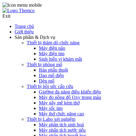
Exit
Trang chủ
Giới thiệu
Sản phẩm & Dịch vụ
Thiết bị thăm dò chức năng
Máy điện não
Máy điện tim
Sinh hiển vị khám mắt
Thiết bị phòng mổ
Bàn phẫu thuật
Dao mổ diện
Đèn mổ
Thiết bị hồi sức cấp cứu
Giường đa năng điều khiển điện
Máy đo nồng độ Oxy trong máu
Máy gây mê kèm thở
Máy sốc tim
Máy thở chức năng cao
Thiết bị Labo xét nghiệm
Máy phân tích sinh hoá
Máy phân tích nước tiểu
Máy phân tích huyết học