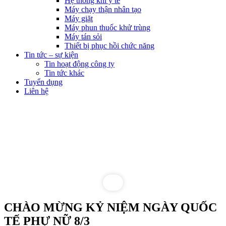
Hệ thống khí y tế
Máy chạy thận nhân tạo
Máy giặt
Máy phun thuốc khử trùng
Máy tán sỏi
Thiết bị phục hồi chức năng
Tin tức – sự kiện
Tin hoạt động công ty
Tin tức khác
Tuyển dụng
Liên hệ
CHÀO MỪNG KỶ NIỆM NGÀY QUỐC
TẾ PHỰ NỮ 8/3