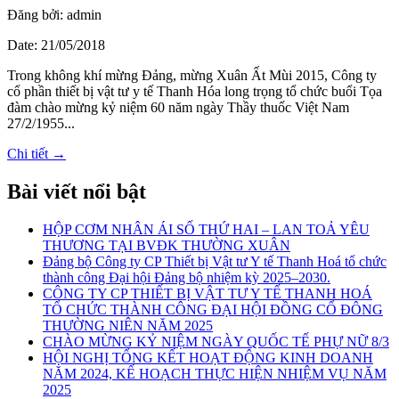
Đăng bởi: admin
Date: 21/05/2018
Trong không khí mừng Đảng, mừng Xuân Ất Mùi 2015, Công ty
cổ phần thiết bị vật tư y tế Thanh Hóa long trọng tổ chức buổi Tọa
đàm chào mừng kỷ niệm 60 năm ngày Thầy thuốc Việt Nam
27/2/1955...
Chi tiết →
Bài viết nổi bật
HỘP CƠM NHÂN ÁI SỐ THỨ HAI – LAN TOẢ YÊU
THƯƠNG TẠI BVĐK THƯỜNG XUÂN
Đảng bộ Công ty CP Thiết bị Vật tư Y tế Thanh Hoá tổ chức
thành công Đại hội Đảng bộ nhiệm kỳ 2025–2030.
CÔNG TY CP THIẾT BỊ VẬT TƯ Y TẾ THANH HOÁ
TỔ CHỨC THÀNH CÔNG ĐẠI HỘI ĐỒNG CỔ ĐÔNG
THƯỜNG NIÊN NĂM 2025
CHÀO MỪNG KỶ NIỆM NGÀY QUỐC TẾ PHỰ NỮ 8/3
HỘI NGHỊ TỔNG KẾT HOẠT ĐỘNG KINH DOANH
NĂM 2024, KẾ HOẠCH THỰC HIỆN NHIỆM VỤ NĂM
2025