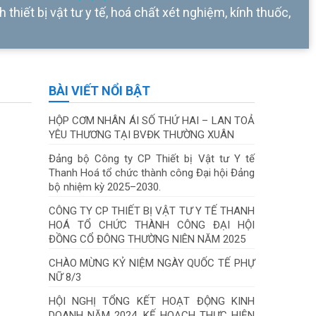
 thiết bị vật tư y tế, hoá chất xét nghiệm, kính thuốc,
BÀI VIẾT NỔI BẬT
HỘP CƠM NHÂN ÁI SỐ THỨ HAI – LAN TOẢ
YÊU THƯƠNG TẠI BVĐK THƯỜNG XUÂN
Đảng bộ Công ty CP Thiết bị Vật tư Y tế
Thanh Hoá tổ chức thành công Đại hội Đảng
bộ nhiệm kỳ 2025–2030.
CÔNG TY CP THIẾT BỊ VẬT TƯ Y TẾ THANH
HOÁ TỔ CHỨC THÀNH CÔNG ĐẠI HỘI
ĐỒNG CỔ ĐÔNG THƯỜNG NIÊN NĂM 2025
CHÀO MỪNG KỶ NIỆM NGÀY QUỐC TẾ PHỰ
NỮ 8/3
HỘI NGHỊ TỔNG KẾT HOẠT ĐỘNG KINH
DOANH NĂM 2024, KẾ HOẠCH THỰC HIỆN