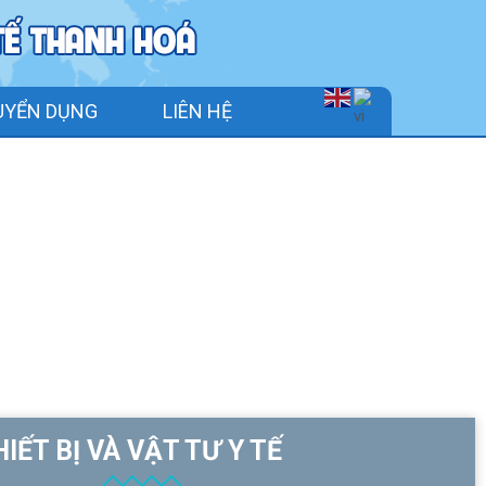
UYỂN DỤNG
LIÊN HỆ
IẾT BỊ VÀ VẬT TƯ Y TẾ