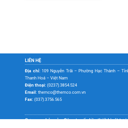
LIÊN HỆ
Địa chỉ:
109 Nguyễn Trãi – Phường Hạc Thành – Tỉn
Thanh Hoá – Việt Nam
Điện thoại:
(0237).3854.524
Email:
themco@themco.com.vn
Fax:
(037).3756.565
Cơ quan chủ quản: Công ty cổ phần thiết bị vật tư 