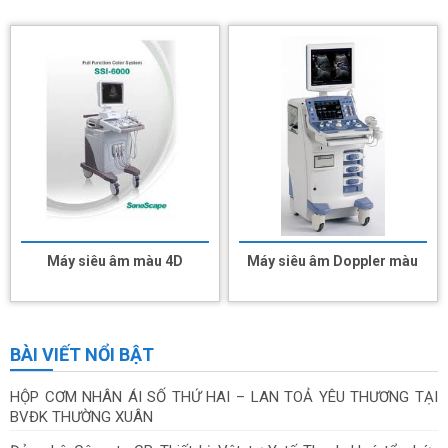
Máy siêu âm màu 4D
Máy siêu âm Doppler màu
BÀI VIẾT NỔI BẬT
HỘP CƠM NHÂN ÁI SỐ THỨ HAI – LAN TOẢ YÊU THƯƠNG TẠI
BVĐK THƯỜNG XUÂN