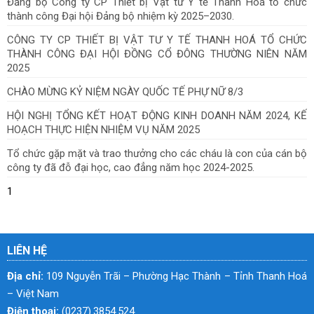
Đảng bộ Công ty CP Thiết bị Vật tư Y tế Thanh Hoá tổ chức
thành công Đại hội Đảng bộ nhiệm kỳ 2025–2030.
CÔNG TY CP THIẾT BỊ VẬT TƯ Y TẾ THANH HOÁ TỔ CHỨC
THÀNH CÔNG ĐẠI HỘI ĐỒNG CỔ ĐÔNG THƯỜNG NIÊN NĂM
2025
CHÀO MỪNG KỶ NIỆM NGÀY QUỐC TẾ PHỰ NỮ 8/3
HỘI NGHỊ TỔNG KẾT HOẠT ĐỘNG KINH DOANH NĂM 2024, KẾ
HOẠCH THỰC HIỆN NHIỆM VỤ NĂM 2025
Tổ chức gặp mặt và trao thưởng cho các cháu là con của cán bộ
công ty đã đỗ đại học, cao đẳng năm học 2024-2025.
1
LIÊN HỆ
Địa chỉ:
109 Nguyễn Trãi – Phường Hạc Thành – Tỉnh Thanh Hoá
– Việt Nam
Điện thoại:
(0237).3854.524