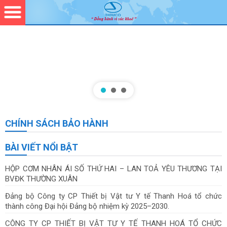
CHÍNH SÁCH BẢO HÀNH
BÀI VIẾT NỔI BẬT
HỘP CƠM NHÂN ÁI SỐ THỨ HAI – LAN TOẢ YÊU THƯƠNG TẠI
BVĐK THƯỜNG XUÂN
Đảng bộ Công ty CP Thiết bị Vật tư Y tế Thanh Hoá tổ chức
thành công Đại hội Đảng bộ nhiệm kỳ 2025–2030.
CÔNG TY CP THIẾT BỊ VẬT TƯ Y TẾ THANH HOÁ TỔ CHỨC