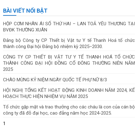
BÀI VIẾT NỔI BẬT
HỘP CƠM NHÂN ÁI SỐ THỨ HAI – LAN TOẢ YÊU THƯƠNG TẠI
BVĐK THƯỜNG XUÂN
Đảng bộ Công ty CP Thiết bị Vật tư Y tế Thanh Hoá tổ chức
thành công Đại hội Đảng bộ nhiệm kỳ 2025–2030.
CÔNG TY CP THIẾT BỊ VẬT TƯ Y TẾ THANH HOÁ TỔ CHỨC
THÀNH CÔNG ĐẠI HỘI ĐỒNG CỔ ĐÔNG THƯỜNG NIÊN NĂM
2025
CHÀO MỪNG KỶ NIỆM NGÀY QUỐC TẾ PHỰ NỮ 8/3
HỘI NGHỊ TỔNG KẾT HOẠT ĐỘNG KINH DOANH NĂM 2024, KẾ
HOẠCH THỰC HIỆN NHIỆM VỤ NĂM 2025
Tổ chức gặp mặt và trao thưởng cho các cháu là con của cán bộ
công ty đã đỗ đại học, cao đẳng năm học 2024-2025.
1