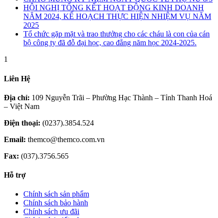
HỘI NGHỊ TỔNG KẾT HOẠT ĐỘNG KINH DOANH
NĂM 2024, KẾ HOẠCH THỰC HIỆN NHIỆM VỤ NĂM
2025
Tổ chức gặp mặt và trao thưởng cho các cháu là con của cán
bộ công ty đã đỗ đại học, cao đẳng năm học 2024-2025.
1
Liên Hệ
Địa chỉ:
109 Nguyễn Trãi – Phường Hạc Thành – Tỉnh Thanh Hoá
– Việt Nam
Điện thoại:
(0237).3854.524
Email:
themco@themco.com.vn
Fax:
(037).3756.565
Hỗ trợ
Chính sách sản phẩm
Chính sách bảo hành
Chính sách ưu đãi