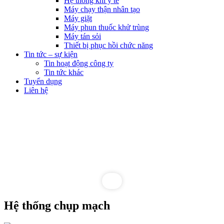
Hệ thống khí y tế
Máy chạy thận nhân tạo
Máy giặt
Máy phun thuốc khử trùng
Máy tán sỏi
Thiết bị phục hồi chức năng
Tin tức – sự kiện
Tin hoạt động công ty
Tin tức khác
Tuyển dụng
Liên hệ
Hệ thống chụp mạch