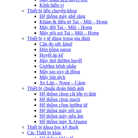
Kính hiển vị
Thiết bị liên chuyên khoa
Hệ thống máy ghế răng
Khám & điều trị Tai – Mũi – Họng
Máy đốt Tai – Mũi – Họng
Máy nội soi Tai – Mũi – Họng
Thiết bị y tế dùng trong gia đình
Cân đo sức khoẻ
Đèn hồng ngoại
Huyết áp kế
Máy thử đường huyết
Giường bệnh nhân
Máy tạo oxy di động
Máy hút dịch
Xe Lăn – Nạng – Cáng
Thiết bị chuẩn đoán hình ảnh
Hệ thống chụp cắt lớp vi tính
Hệ thống chụp mạch
Hệ thống cộng hưởng từ
Hệ thống máy nội soi
Hệ thống máy siêu âm
Hệ thống máy X-Quang
Thiết bị khoa học kỹ thuật
Các Thiết bị khác