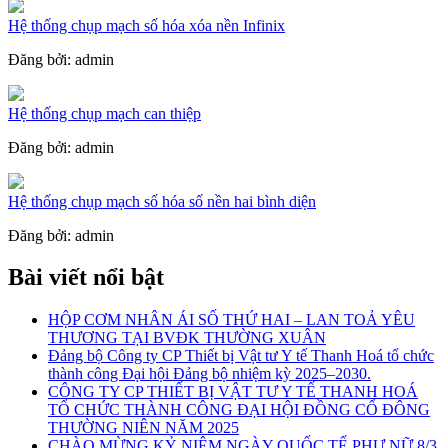
Hệ thống chụp mạch số hóa xóa nền Infinix
Đăng bởi: admin
Hệ thống chụp mạch can thiệp
Đăng bởi: admin
Hệ thống chụp mạch số hóa số nền hai bình diện
Đăng bởi: admin
Bài viết nổi bật
HỘP CƠM NHÂN ÁI SỐ THỨ HAI – LAN TOẢ YÊU
THƯƠNG TẠI BVĐK THƯỜNG XUÂN
Đảng bộ Công ty CP Thiết bị Vật tư Y tế Thanh Hoá tổ chức
thành công Đại hội Đảng bộ nhiệm kỳ 2025–2030.
CÔNG TY CP THIẾT BỊ VẬT TƯ Y TẾ THANH HOÁ
TỔ CHỨC THÀNH CÔNG ĐẠI HỘI ĐỒNG CỔ ĐÔNG
THƯỜNG NIÊN NĂM 2025
CHÀO MỪNG KỶ NIỆM NGÀY QUỐC TẾ PHỰ NỮ 8/3